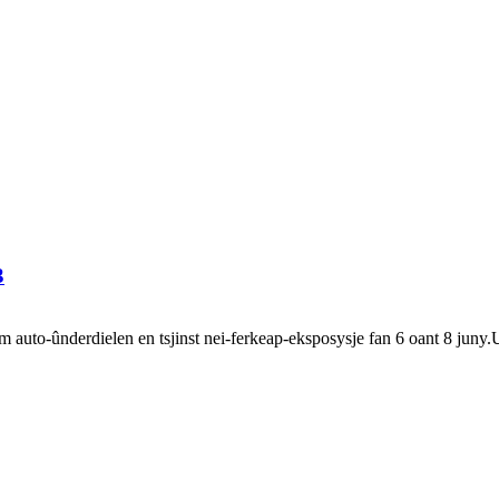
3
auto-ûnderdielen en tsjinst nei-ferkeap-eksposysje fan 6 oant 8 jun