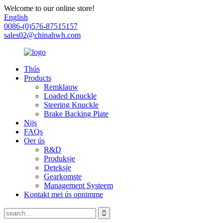
Welcome to our online store!
English
0086-(0)576-87515157
sales02@chinahwh.com
Thús
Products
Remklauw
Loaded Knuckle
Steering Knuckle
Brake Backing Plate
Nijs
FAQs
Oer ús
R&D
Produksje
Deteksje
Gearkomste
Management Systeem
Kontakt mei ús opnimme