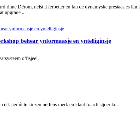
 hurd rinne.Dêrom, neist it ferbetterjen fan de dynamyske prestaasjes fan 
t upgrade ...
kshop behear ynformaasje en yntelliginsje
rsysteem offisjeel.
lk jier út te kiezen neffens merk en klant fraach stjoer kn...