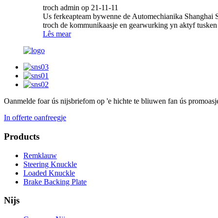
troch admin op 21-11-11
Us ferkeapteam bywenne de Automechianika Shanghai Show
troch de kommunikaasje en gearwurking yn aktyf tusken f
Lês mear
Oanmelde foar ús nijsbrief
om op 'e hichte te bliuwen fan ús promoasj
In offerte oanfreegje
Products
Remklauw
Steering Knuckle
Loaded Knuckle
Brake Backing Plate
Nijs