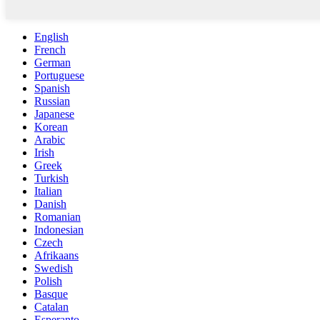
English
French
German
Portuguese
Spanish
Russian
Japanese
Korean
Arabic
Irish
Greek
Turkish
Italian
Danish
Romanian
Indonesian
Czech
Afrikaans
Swedish
Polish
Basque
Catalan
Esperanto