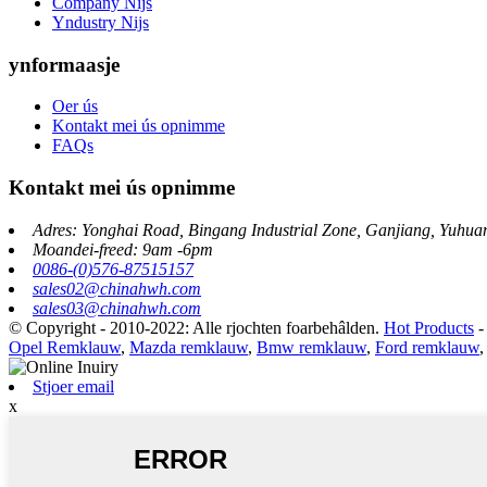
Company Nijs
Yndustry Nijs
ynformaasje
Oer ús
Kontakt mei ús opnimme
FAQs
Kontakt mei ús opnimme
Adres: Yonghai Road, Bingang Industrial Zone, Ganjiang, Yuhua
Moandei-freed: 9am -6pm
0086-(0)576-87515157
sales02@chinahwh.com
sales03@chinahwh.com
© Copyright - 2010-2022: Alle rjochten foarbehâlden.
Hot Products
Opel Remklauw
,
Mazda remklauw
,
Bmw remklauw
,
Ford remklauw
Stjoer email
x