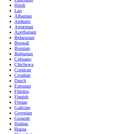
Hindi
Lao
Albanian
Amharic
Armenian
Azerbaijani
Belarusian
Bengali
Bosnian
Bulgarian
Cebuano
Chichewa
Corsican
Croatian
Dutch
Estonian
Filipino
Finnish
Frisian
Galician
Georgian
Gujarati
Haitian
Hausa