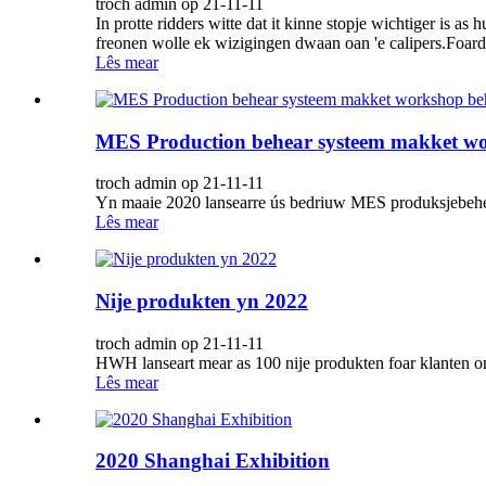
troch admin op 21-11-11
In protte ridders witte dat it kinne stopje wichtiger is as
freonen wolle ek wizigingen dwaan oan 'e calipers.Foarda
Lês mear
MES Production behear systeem makket wor
troch admin op 21-11-11
Yn maaie 2020 lansearre ús bedriuw MES produksjebehea
Lês mear
Nije produkten yn 2022
troch admin op 21-11-11
HWH lanseart mear as 100 nije produkten foar klanten om e
Lês mear
2020 Shanghai Exhibition