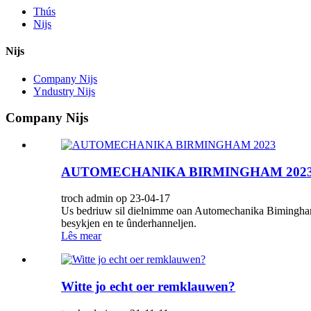
Thús
Nijs
Nijs
Company Nijs
Yndustry Nijs
Company Nijs
AUTOMECHANIKA BIRMINGHAM 202
troch admin op 23-04-17
Us bedriuw sil dielnimme oan Automechanika Bimingham 
besykjen en te ûnderhanneljen.
Lês mear
Witte jo echt oer remklauwen?