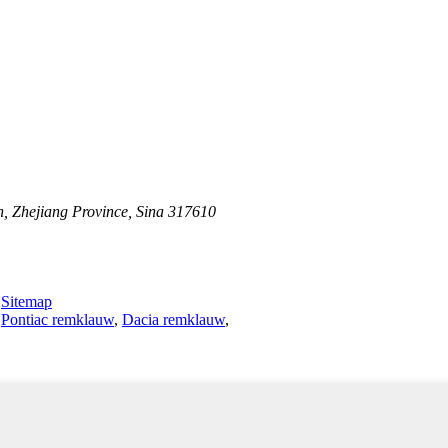
n, Zhejiang Province, Sina 317610
-
Sitemap
,
Pontiac remklauw
,
Dacia remklauw
,