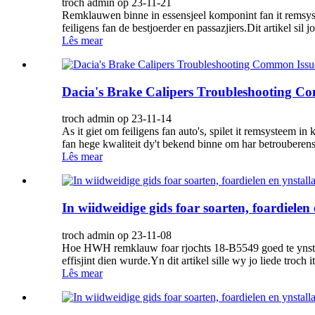
troch admin op 23-11-21
Remklauwen binne in essensjeel komponint fan it remsystee
feiligens fan de bestjoerder en passazjiers.Dit artikel sil j
Lês mear
Dacia's Brake Calipers Troubleshooting C
troch admin op 23-11-14
As it giet om feiligens fan auto's, spilet it remsysteem in
fan hege kwaliteit dy't bekend binne om har betrouberens.
Lês mear
In wiidweidige gids foar soarten, foardiele
troch admin op 23-11-08
Hoe HWH remklauw foar rjochts 18-B5549 goed te ynstallea
effisjint dien wurde.Yn dit artikel sille wy jo liede troch i
Lês mear