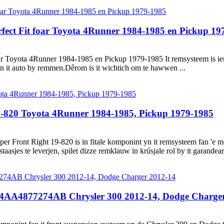
ect Fit foar Toyota 4Runner 1984-1985 en Pickup 19
 Toyota 4Runner 1984-1985 en Pickup 1979-1985 It remsysteem is ien fa
 fan it auto by remmen.Dêrom is it wichtich om te hawwen ...
820 Toyota 4Runner 1984-1985, Pickup 1979-1985
 Front Right 19-820 is in fitale komponint yn it remsysteem fan 'e 
jes te leverjen, spilet dizze remklauw in krúsjale rol by it garandearj
4AA4877274AB Chrysler 300 2012-14, Dodge Charger