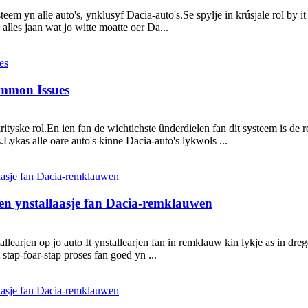
m yn alle auto's, ynklusyf Dacia-auto's.Se spylje in krúsjale rol by it 
o alles jaan wat jo witte moatte oer Da...
ommon Issues
 krityske rol.En ien fan de wichtichste ûnderdielen fan dit systeem is de
Lykas alle oare auto's kinne Dacia-auto's lykwols ...
n en ynstallaasje fan Dacia-remklauwen
rjen op jo auto It ynstallearjen fan in remklauw kin lykje as in drege 
t stap-foar-stap proses fan goed yn ...