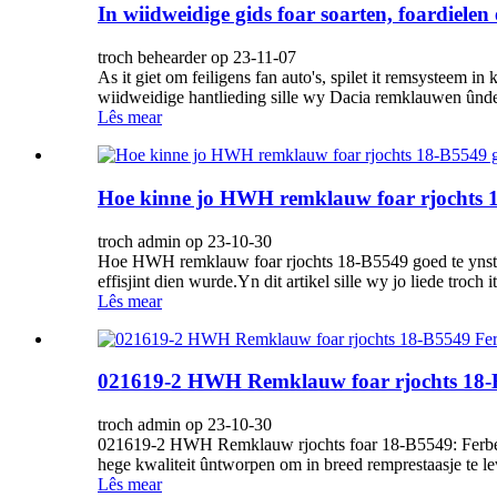
In wiidweidige gids foar soarten, foardiele
troch behearder op 23-11-07
As it giet om feiligens fan auto's, spilet it remsysteem 
wiidweidige hantlieding sille wy Dacia remklauwen ûndersy
Lês mear
Hoe kinne jo HWH remklauw foar rjochts 18
troch admin op 23-10-30
Hoe HWH remklauw foar rjochts 18-B5549 goed te ynstallea
effisjint dien wurde.Yn dit artikel sille wy jo liede troch i
Lês mear
021619-2 HWH Remklauw foar rjochts 18-B55
troch admin op 23-10-30
021619-2 HWH Remklauw rjochts foar 18-B5549: Ferbette
hege kwaliteit ûntworpen om in breed remprestaasje te lev
Lês mear