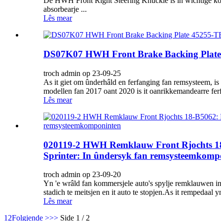
De HWH Front Right Steering Knuckle is in wichtige kom
absorbearje ...
Lês mear
DS07K07 HWH Front Brake Backing Plate
troch admin op 23-09-25
As it giet om ûnderhâld en ferfanging fan remsysteem, is i
modellen fan 2017 oant 2020 is it oanrikkemandearre f
Lês mear
020119-2 HWH Remklauw Front Rjochts 18-B
Sprinter: In ûndersyk fan remsysteemkomp
troch admin op 23-09-20
Yn 'e wrâld fan kommersjele auto's spylje remklauwen in 
stadich te meitsjen en it auto te stopjen.As it rempedaal
Lês mear
1
2
Folgjende >
>>
Side 1 / 2