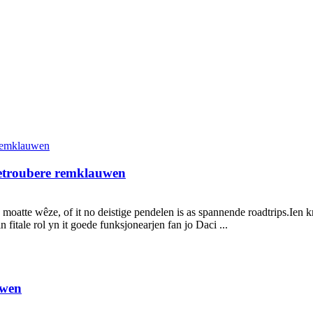
 betroubere remklauwen
o moatte wêze, of it no deistige pendelen is as spannende roadtrips.Ien krú
itale rol yn it goede funksjonearjen fan jo Daci ...
uwen