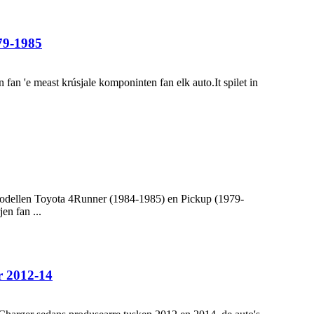
79-1985
n 'e meast krúsjale komponinten fan elk auto.It spilet in
modellen Toyota 4Runner (1984-1985) en Pickup (1979-
en fan ...
 2012-14