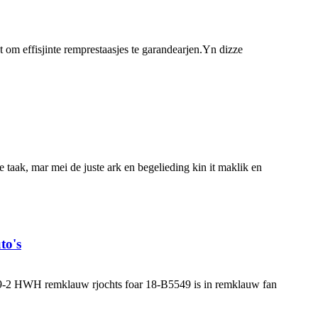
t om effisjinte remprestaasjes te garandearjen.Yn dizze
taak, mar mei de juste ark en begelieding kin it maklik en
to's
19-2 HWH remklauw rjochts foar 18-B5549 is in remklauw fan