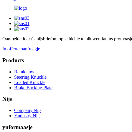
Oanmelde foar ús nijsbrief
om op 'e hichte te bliuwen fan ús promoasj
In offerte oanfreegje
Products
Remklauw
Steering Knuckle
Loaded Knuckle
Brake Backing Plate
Nijs
Company Nijs
Yndustry Nijs
ynformaasje