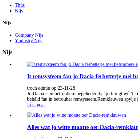
Thús
Nijs
Nijs
Company Nijs
Yndustry Nijs
Nijs
It remsysteem fan jo Dacia ferbetterje mei
troch admin op 23-11-28
Jo Dacia is in betroubere begelieder dy't jo bringt wêr't j
behâld fan in betrouber remsysteem.Remklauwen spylje in f
Lês mear
Alles wat jo witte moatte oer Dacia-remkla