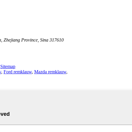
n, Zhejiang Province, Sina 317610
-
Sitemap
w
,
Ford remklauw
,
Mazda remklauw
,