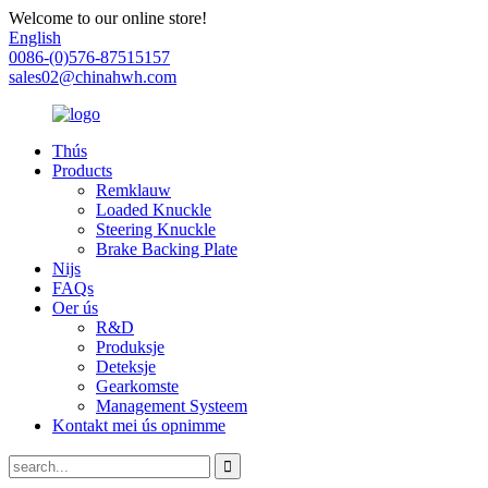
Welcome to our online store!
English
0086-(0)576-87515157
sales02@chinahwh.com
Thús
Products
Remklauw
Loaded Knuckle
Steering Knuckle
Brake Backing Plate
Nijs
FAQs
Oer ús
R&D
Produksje
Deteksje
Gearkomste
Management Systeem
Kontakt mei ús opnimme