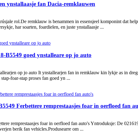
n en ynstallaasje fan Dacia-remklauwen
in krúsjale rol.De remklauw is benammen in essensjeel komponint dat help
kje, har soarten, foardielen, en juste ynstallaasje ...
-B5549 goed ynstalleare op jo auto
rjen op jo auto It ynstallearjen fan in remklauw kin lykje as in drege 
t stap-foar-stap proses fan goed yn ...
49 Ferbettere remprestaasjes foar in oerfloed fan au
re remprestaasjes foar in oerfloed fan auto's Yntroduksje: De 0216
erjen berik fan vehicles.Produsearre om ...