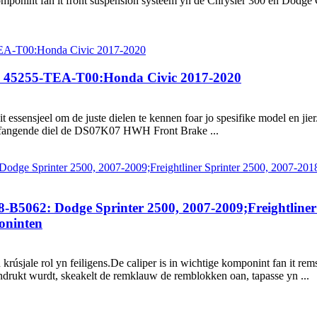
ponint fan it front suspension systeem yn de Chrysler 300 en Dodge C
 45255-TEA-T00:Honda Civic 2017-2020
t essensjeel om de juste dielen te kennen foar jo spesifike model en jier.
erfangende diel de DS07K07 HWH Front Brake ...
5062: Dodge Sprinter 2500, 2007-2009;Freightliner 
oninten
krúsjale rol yn feiligens.De caliper is in wichtige komponint fan it r
 yndrukt wurdt, skeakelt de remklauw de remblokken oan, tapasse yn ...