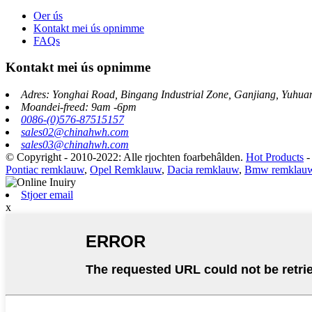
Oer ús
Kontakt mei ús opnimme
FAQs
Kontakt mei ús opnimme
Adres: Yonghai Road, Bingang Industrial Zone, Ganjiang, Yuhua
Moandei-freed: 9am -6pm
0086-(0)576-87515157
sales02@chinahwh.com
sales03@chinahwh.com
© Copyright - 2010-2022: Alle rjochten foarbehâlden.
Hot Products
Pontiac remklauw
,
Opel Remklauw
,
Dacia remklauw
,
Bmw remklau
Stjoer email
x