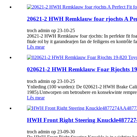
20621-2 HWH Remklauw foar rjochts A Perf
troch admin op 23-10-25
20621-2 HWH Remklauw foar rjochts: In perfekte fit foar
fitale rol by it garandearjen fan de feiligens en kontrôle
Lês mear
020621-2 HWH Remklauw Foar Rjochts 19-
troch admin op 23-10-25
Ynlieding (100 wurden): De 020621-2 HWH Brake Caliper
1985).Untworpen om betroubere en konsekwinte remprestaas
Lês mear
HWH Front Right Steering Knuckle487727
troch admin op 23-09-30