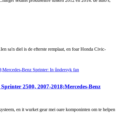
harger sedans produsearre tusken 2012 en 2014. de auto's,
Ien sa'n diel is de efterste remplaat, en foar Honda Civic-
Sprinter 2500, 2007-2018;Mercedes-Benz
emsysteem, en it wurket gear mei oare komponinten om te helpen