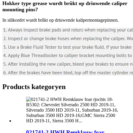
Hokker type grease wurdt brûkt op driuwende caliper
mounting pins?
In silikonfet wurdt brûkt op driuwende kalipermontagepinnen.
Products kategoryen
021741-2 HWH Remklauw foar