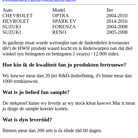
Auto
Model
Jier
CHEVROLET
OPTRA
2004-2010
HEVROLET
SPARK EV
2014-2016
SUZUKI
FORENZA
2004-2008
SUZUKI
RENO
2005-2008
In garânsje moat wurde weromjûn oan de ûnderdielen leveransier
dêr't de HWH produkt waard kocht en is ûnderwurpen oan dat diel
winkel syn betingsten en betingsten.1 year(s) / 12.000 miles.
Hoe kin ik de kwaliteit fan jo produkten fertrouwe?
Wy hawwe mear dan 20 jier R&D-ûnderfining, d'r binne mear dan
1000 remklauwen.
Wat is jo belied fan sample?
De stekproef kinne wy ​​leverje as wy stock klear hawwe.Mar it moat
jo drage de sample koerier kosten.
Wat is dyn levertiid?
Binnen mear dan 200 sets is ús rûsde tiid 60 dagen.