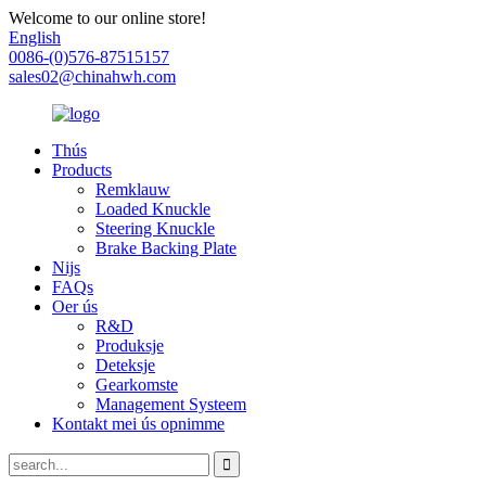
Welcome to our online store!
English
0086-(0)576-87515157
sales02@chinahwh.com
Thús
Products
Remklauw
Loaded Knuckle
Steering Knuckle
Brake Backing Plate
Nijs
FAQs
Oer ús
R&D
Produksje
Deteksje
Gearkomste
Management Systeem
Kontakt mei ús opnimme