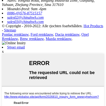
Adres: Yonghai Road, Bingang Industrial Zone, Ganjiang,
Yuhuan, Zhejiang Province, Sina 317610
Moandei-freed: 9am -6pm
0086-(0)576-87515157
sales02@chinahwh.com
sales03@chinahwh.com
© Copyright - 2010-2022: Alle rjochten foarbehâlden.
Hot Products
-
Sitemap
Pontiac remklauw
,
Ford remklauw
,
Dacia remklauw
,
Opel
Remklauw
,
Bmw remklauw
,
Mazda remklauw
,
Stjoer email
x