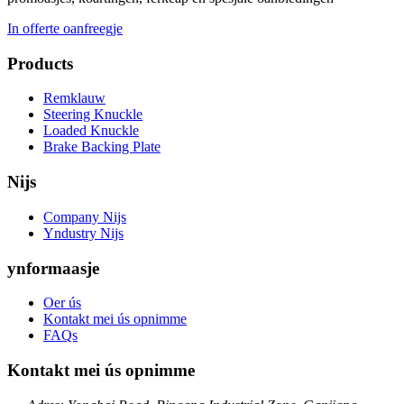
In offerte oanfreegje
Products
Remklauw
Steering Knuckle
Loaded Knuckle
Brake Backing Plate
Nijs
Company Nijs
Yndustry Nijs
ynformaasje
Oer ús
Kontakt mei ús opnimme
FAQs
Kontakt mei ús opnimme