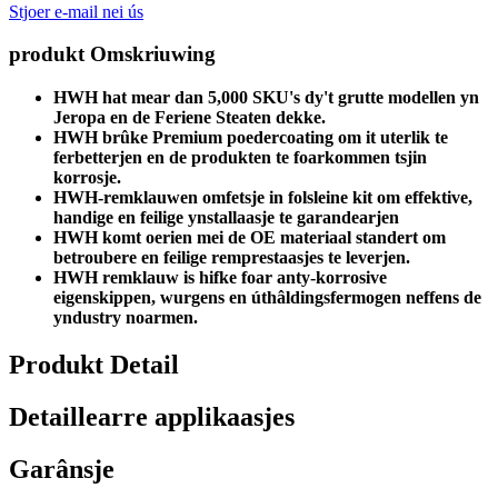
Stjoer e-mail nei ús
produkt Omskriuwing
HWH hat mear dan 5,000 SKU's dy't grutte modellen yn
Jeropa en de Feriene Steaten dekke.
HWH brûke Premium poedercoating om it uterlik te
ferbetterjen en de produkten te foarkommen tsjin
korrosje.
HWH-remklauwen omfetsje in folsleine kit om effektive,
handige en feilige ynstallaasje te garandearjen
HWH komt oerien mei de OE materiaal standert om
betroubere en feilige remprestaasjes te leverjen.
HWH remklauw is hifke foar anty-korrosive
eigenskippen, wurgens en úthâldingsfermogen neffens de
yndustry noarmen.
Produkt Detail
Detaillearre applikaasjes
Garânsje