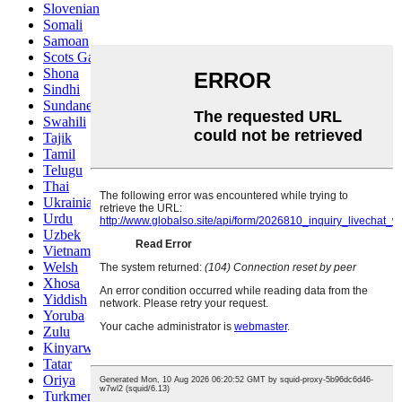
Slovenian
Somali
Samoan
Scots Gaelic
Shona
Sindhi
Sundanese
Swahili
Tajik
Tamil
Telugu
Thai
Ukrainian
Urdu
Uzbek
Vietnamese
Welsh
Xhosa
Yiddish
Yoruba
Zulu
Kinyarwanda
Tatar
Oriya
Turkmen