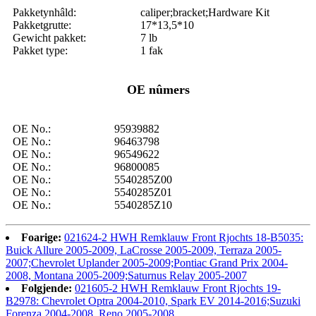
Pakketynhâld:
caliper;bracket;Hardware Kit
Pakketgrutte:
17*13,5*10
Gewicht pakket:
7 lb
Pakket type:
1 fak
OE nûmers
OE No.:
95939882
OE No.:
96463798
OE No.:
96549622
OE No.:
96800085
OE No.:
5540285Z00
OE No.:
5540285Z01
OE No.:
5540285Z10
Foarige:
021624-2 HWH Remklauw Front Rjochts 18-B5035:
Buick Allure 2005-2009, LaCrosse 2005-2009, Terraza 2005-
2007;Chevrolet Uplander 2005-2009;Pontiac Grand Prix 2004-
2008, Montana 2005-2009;Saturnus Relay 2005-2007
Folgjende:
021605-2 HWH Remklauw Front Rjochts 19-
B2978: Chevrolet Optra 2004-2010, Spark EV 2014-2016;Suzuki
Forenza 2004-2008, Reno 2005-2008