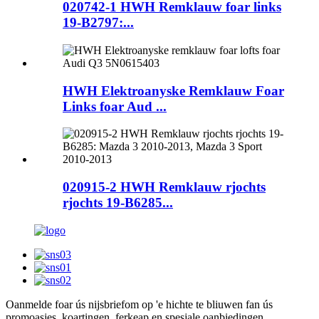
020742-1 HWH Remklauw foar links
19-B2797:...
HWH Elektroanyske Remklauw Foar
Links foar Aud ...
020915-2 HWH Remklauw rjochts
rjochts 19-B6285...
Oanmelde foar ús nijsbrief
om op 'e hichte te bliuwen fan ús
promoasjes, koartingen, ferkeap en spesjale oanbiedingen