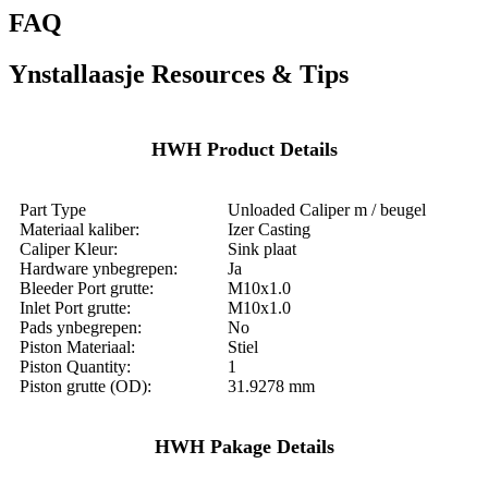
FAQ
Ynstallaasje Resources & Tips
HWH Product Details
Part Type
Unloaded Caliper m / beugel
Materiaal kaliber:
Izer Casting
Caliper Kleur:
Sink plaat
Hardware ynbegrepen:
Ja
Bleeder Port grutte:
M10x1.0
Inlet Port grutte:
M10x1.0
Pads ynbegrepen:
No
Piston Materiaal:
Stiel
Piston Quantity:
1
Piston grutte (OD):
31.9278 mm
HWH Pakage Details