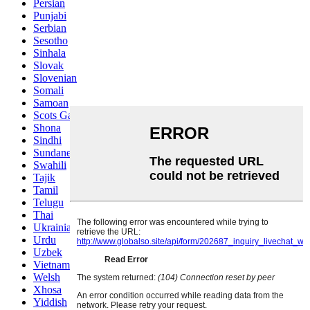
Persian
Punjabi
Serbian
Sesotho
Sinhala
Slovak
Slovenian
Somali
Samoan
Scots Gaelic
Shona
Sindhi
Sundanese
Swahili
Tajik
Tamil
Telugu
Thai
Ukrainian
Urdu
Uzbek
Vietnamese
Welsh
Xhosa
Yiddish