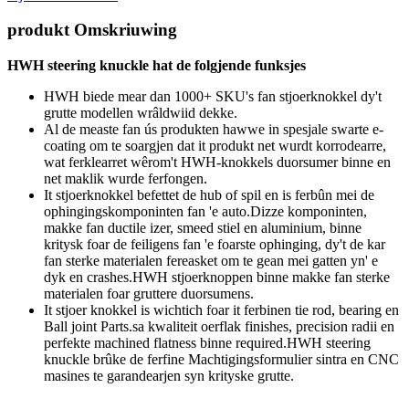
produkt Omskriuwing
HWH steering knuckle hat de folgjende funksjes
HWH biede mear dan 1000+ SKU's fan stjoerknokkel dy't
grutte modellen wrâldwiid dekke.
Al de measte fan ús produkten hawwe in spesjale swarte e-
coating om te soargjen dat it produkt net wurdt korrodearre,
wat ferklearret wêrom't HWH-knokkels duorsumer binne en
net maklik wurde ferfongen.
It stjoerknokkel befettet de hub of spil en is ferbûn mei de
ophingingskomponinten fan 'e auto.Dizze komponinten,
makke fan ductile izer, smeed stiel en aluminium, binne
kritysk foar de feiligens fan 'e foarste ophinging, dy't de kar
fan sterke materialen fereasket om te gean mei gatten yn' e
dyk en crashes.HWH stjoerknoppen binne makke fan sterke
materialen foar gruttere duorsumens.
It stjoer knokkel is wichtich foar it ferbinen tie rod, bearing en
Ball joint Parts.sa kwaliteit oerflak finishes, precision radii en
perfekte machined flatness binne required.HWH steering
knuckle brûke de ferfine Machtigingsformulier sintra en CNC
masines te garandearjen syn krityske grutte.