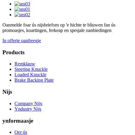
Oanmelde foar ús nijsbrief
om op 'e hichte te bliuwen fan ús
promoasjes, koartingen, ferkeap en spesjale oanbiedingen
In offerte oanfreegje
Products
Remklauw
Steering Knuckle
Loaded Knuckle
Brake Backing Plate
Nijs
Company Nijs
Yndustry Nijs
ynformaasje
Oer ús