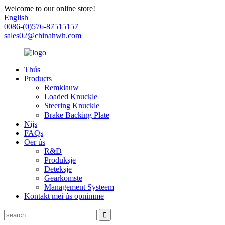
Welcome to our online store!
English
0086-(0)576-87515157
sales02@chinahwh.com
Thús
Products
Remklauw
Loaded Knuckle
Steering Knuckle
Brake Backing Plate
Nijs
FAQs
Oer ús
R&D
Produksje
Deteksje
Gearkomste
Management Systeem
Kontakt mei ús opnimme