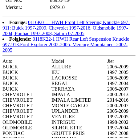
OE No.:
88955419
Merknr.:
697910
Foarige:
0116K01-1 HWH Front Left Steering Knuckle 697-
911: Buick 1997-2009, Chevrolet 1997-2016, Oldsmobile 1997-
2004, Pontiac 1997-2008, Saturn 07-2005
Folgjende:
0118K22-1 HWH Rear Left Suspension Knuckle
697-913:Ford Explorer 2002-2005, Mercury Mountaineer 2002-
2005
Auto
Model
Jier
BUICK
ALLURE
2005-2009
BUICK
IEU
1997-2005
BUICK
LACROSSE
2005-2009
BUICK
REGAL
1997-2004
BUICK
TERRAZA
2005-2007
CHEVROLET
IMPALA
2000-2013
CHEVROLET
IMPALA LIMITED
2014-2016
CHEVROLET
MONTE CARLO
2000-2007
CHEVROLET
UPLANDER
2005-2009
CHEVROLET
VENTURE
1997-2005
OLDMOBILE
INTRIGUE
1998-2002
OLDMOBILE
SILHOUETTE
1997-2004
PONTIAC
GRUTTE PRIIS
1997-2008