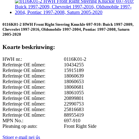
0116K01-2 HWH Front Right Steering Knuckle 697-910: Buick 1997-2009,
Chevrolet 1997-2016, Oldsmobile 1997-2004, Pontiac 1997-2008, Saturn
2005-2020
Koarte beskriuwing:
HWH nr.:
0116K01-2
Referinsje OE nûmer:
10434255
Referinsje OE nûmer:
15915189
Referinsje OE nûmer:
18060639
Referinsje OE nûmer:
18060653
Referinsje OE nûmer:
18060681
Referinsje OE nûmer:
18061055
Referinsje OE nûmer:
20899801
Referinsje OE nûmer:
22990753
Referinsje OE nûmer:
25816683
Referinsje OE nûmer:
88955419
MPN No.:
697-910
Pleatsing op auto:
Front Right Side
Stjoer e-mail nei ús