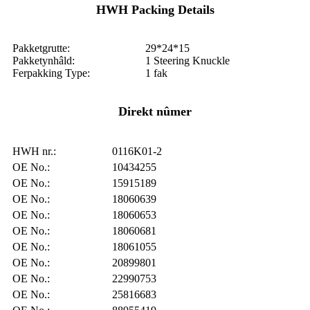
HWH Packing Details
Pakketgrutte:
29*24*15
Pakketynhâld:
1 Steering Knuckle
Ferpakking Type:
1 fak
Direkt nûmer
HWH nr.:
0116K01-2
OE No.:
10434255
OE No.:
15915189
OE No.:
18060639
OE No.:
18060653
OE No.:
18060681
OE No.:
18061055
OE No.:
20899801
OE No.:
22990753
OE No.:
25816683