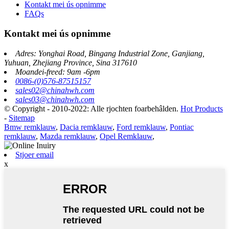
Kontakt mei ús opnimme
FAQs
Kontakt mei ús opnimme
Adres: Yonghai Road, Bingang Industrial Zone, Ganjiang,
Yuhuan, Zhejiang Province, Sina 317610
Moandei-freed: 9am -6pm
0086-(0)576-87515157
sales02@chinahwh.com
sales03@chinahwh.com
© Copyright - 2010-2022: Alle rjochten foarbehâlden.
Hot Products
-
Sitemap
Bmw remklauw
,
Dacia remklauw
,
Ford remklauw
,
Pontiac
remklauw
,
Mazda remklauw
,
Opel Remklauw
,
Stjoer email
x