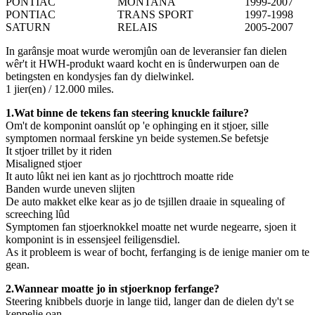
PONTIAC
MONTANA
1999-2007
PONTIAC
TRANS SPORT
1997-1998
SATURN
RELAIS
2005-2007
In garânsje moat wurde weromjûn oan de leveransier fan dielen
wêr't it HWH-produkt waard kocht en is ûnderwurpen oan de
betingsten en kondysjes fan dy dielwinkel.
1 jier(en) / 12.000 miles.
1.Wat binne de tekens fan steering knuckle failure?
Om't de komponint oanslút op 'e ophinging en it stjoer, sille
symptomen normaal ferskine yn beide systemen.Se befetsje
It stjoer trillet by it riden
Misaligned stjoer
It auto lûkt nei ien kant as jo rjochttroch moatte ride
Banden wurde uneven slijten
De auto makket elke kear as jo de tsjillen draaie in squealing of
screeching lûd
Symptomen fan stjoerknokkel moatte net wurde negearre, sjoen it
komponint is in essensjeel feiligensdiel.
As it probleem is wear of bocht, ferfanging is de ienige manier om te
gean.
2.Wannear moatte jo in stjoerknop ferfange?
Steering knibbels duorje in lange tiid, langer dan de dielen dy't se
keppelje oan.